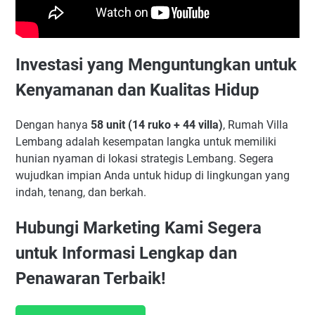
Investasi yang Menguntungkan untuk
Kenyamanan dan Kualitas Hidup
Dengan hanya
58 unit (14 ruko + 44 villa)
, Rumah Villa
Lembang adalah kesempatan langka untuk memiliki
hunian nyaman di lokasi strategis Lembang. Segera
wujudkan impian Anda untuk hidup di lingkungan yang
indah, tenang, dan berkah.
Hubungi Marketing Kami Segera
untuk Informasi Lengkap dan
Penawaran Terbaik!