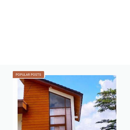
POPULAR POSTS