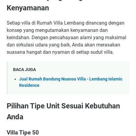
Kenyamanan
Setiap villa di Rumah Villa Lembang dirancang dengan
konsep yang mengutamakan kenyamanan dan
keindahan. Dengan pencahayaan alami yang maksimal
dan sirkulasi udara yang baik, Anda akan merasakan
suasana hangat dan nyaman di setiap sudut villa.
BACA JUGA
Jual Rumah Bandung Nuansa Villa - Lembang Islamic
Residence
Pilihan Tipe Unit Sesuai Kebutuhan
Anda
Villa Tipe 50