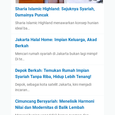
Sharia Islamic Highland: Sejuknya Syariah,
Damainya Puncak
Sharia Islamic Highland menawarkan konsep hunian
ideal ba…
Jakarta Halal Home: Impian Keluarga, Akad
Berkah
Mencari rumah syariah di Jakarta bukan lagi mimpi!
Di te…
Depok Berkah: Temukan Rumah Impian
Syariah Tanpa Riba, Hidup Lebih Tenang!
Depok, sebagai kota satelit Jakarta, kini menjadi
incaran…
Cimuncang Bersyariah: Menelisik Harmoni
Nilai dan Modernitas di Balik Lembah