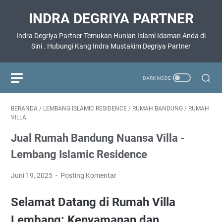
INDRA DEGRIYA PARTNER
Indra Degriya Partner Temukan Hunian Islami Idaman Anda di
Sini . Hubungi Kang Indra Mustakim Degriya Partner
BERANDA
/
LEMBANG ISLAMIC RESIDENCE
/
RUMAH BANDUNG
/
RUMAH
VILLA
Jual Rumah Bandung Nuansa Villa -
Lembang Islamic Residence
Juni 19, 2025
Posting Komentar
Selamat Datang di Rumah Villa
Lembang: Kenyamanan dan