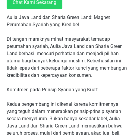
Chat Kami Sekarang
Aulia Java Land dan Sharia Green Land: Magnet
Perumahan Syariah yang Kredibel
Di tengah maraknya minat masyarakat terhadap
perumahan syariah, Aulia Java Land dan Sharia Green
Land berhasil mencuri perhatian dan menjadi pilihan
utama bagi banyak keluarga muslim. Keberhasilan ini
tidak lepas dari beberapa faktor kunci yang membangun
kredibilitas dan kepercayaan konsumen.
Komitmen pada Prinsip Syariah yang Kuat:
Kedua pengembang ini dikenal karena komitmennya
yang teguh dalam menerapkan prinsip-prinsip syariah
secara menyeluruh. Bukan hanya sekadar label, Aulia
Java Land dan Sharia Green Land memastikan bahwa
seluruh proses, mulai dari pembiayaan, akad jual beli,