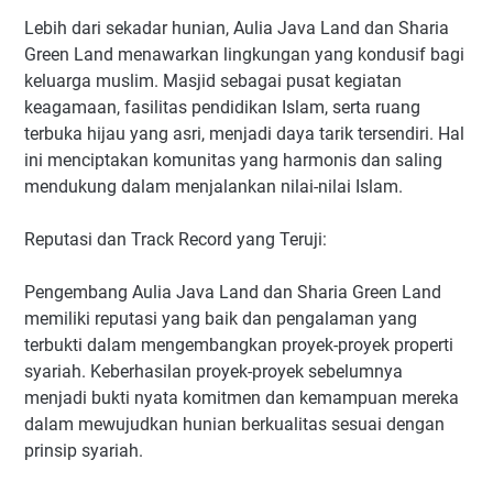
Lebih dari sekadar hunian, Aulia Java Land dan Sharia
Green Land menawarkan lingkungan yang kondusif bagi
keluarga muslim. Masjid sebagai pusat kegiatan
keagamaan, fasilitas pendidikan Islam, serta ruang
terbuka hijau yang asri, menjadi daya tarik tersendiri. Hal
ini menciptakan komunitas yang harmonis dan saling
mendukung dalam menjalankan nilai-nilai Islam.
Reputasi dan Track Record yang Teruji:
Pengembang Aulia Java Land dan Sharia Green Land
memiliki reputasi yang baik dan pengalaman yang
terbukti dalam mengembangkan proyek-proyek properti
syariah. Keberhasilan proyek-proyek sebelumnya
menjadi bukti nyata komitmen dan kemampuan mereka
dalam mewujudkan hunian berkualitas sesuai dengan
prinsip syariah.