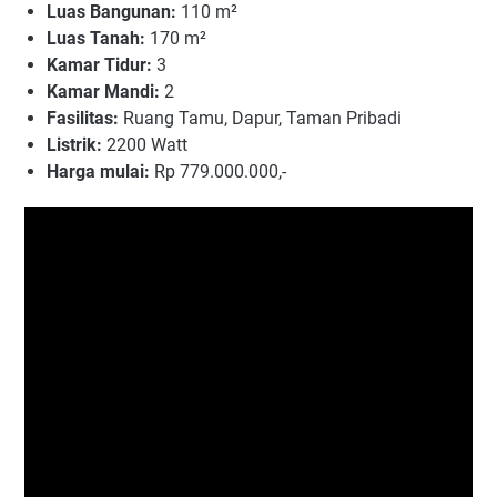
Luas Bangunan:
110 m²
Luas Tanah:
170 m²
Kamar Tidur:
3
Kamar Mandi:
2
Fasilitas:
Ruang Tamu, Dapur, Taman Pribadi
Listrik:
2200 Watt
Harga mulai:
Rp 779.000.000,-